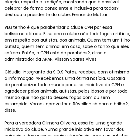
alegria, respeito e tradição, mostrando que é possível
celebrar de forma consciente e inclusiva para todos?,
destaca o presidente do clube, Fernando Mattar.
?Eu tenho é que parabenizar o Clube CPN por essa
belíssima atitude. Esse ano o clube não terá fogos artifício,
em respeito aos autistas, aos animais. Quem tem um filho
autista, quem tem animal em casa, sabe o tanto que eles
sofrem. Então, o CPN está de parabéns?, disse o
administrador da APAP, Alisson Soares Alves.
Cláudia, integrante da S.O.S Patas, recebeu com otimismo
a informação. ?Recebemos uma ótima notícia. Gostaria
de parabenizar todo mundo por essa iniciativa do CPN e
agradecer pelos animais, autistas, pelos idosos e por todo
mundo que não gosta desses fogos com ou sem
estampido. Vamos aproveitar o Réveillon só com o brilho?,
disse.
Para a vereadora Gilmara Oliveira, essa foi uma grande
iniciativa do clube. ?Uma grande iniciativa em favor dos
animais e das pessoas mais vulneráveis, como os autistas,