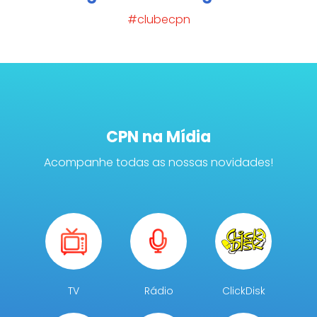
#clubecpn
CPN na Mídia
Acompanhe todas as nossas novidades!
TV
Rádio
ClickDisk