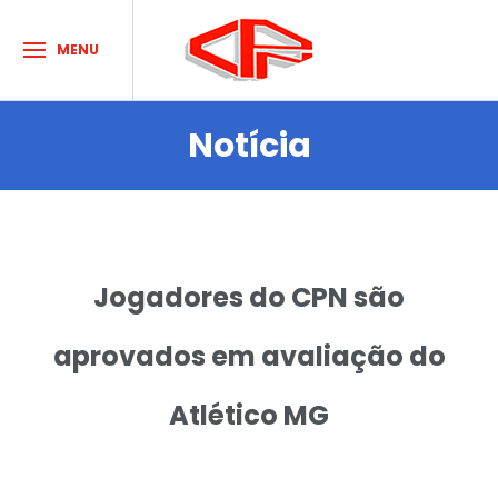
MENU
Notícia
Sobre o Clube
Acontece no CPN
Atividades e Esportes
Jogadores do CPN são
Agenda de Eventos
Dúvidas
aprovados em avaliação do
Contato
Atlético MG
HORÁRIOS