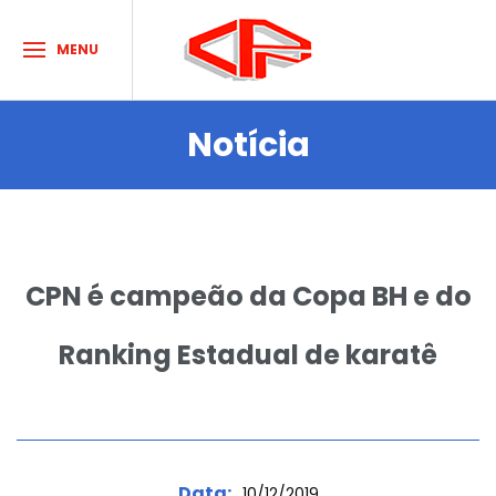
MENU
Notícia
Sobre o Clube
Acontece no CPN
Atividades e Esportes
CPN é campeão da Copa BH e do
Agenda de Eventos
Dúvidas
Ranking Estadual de karatê
Contato
HORÁRIOS
Data:
10/12/2019