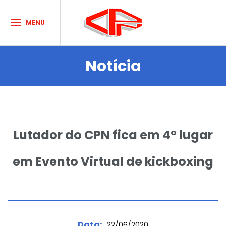
MENU
Notícia
Sobre o Clube
Acontece no CPN
Atividades e Esportes
Lutador do CPN fica em 4º lugar
Agenda de Eventos
Dúvidas
em Evento Virtual de kickboxing
Contato
HORÁRIOS
Data:
22/06/2020