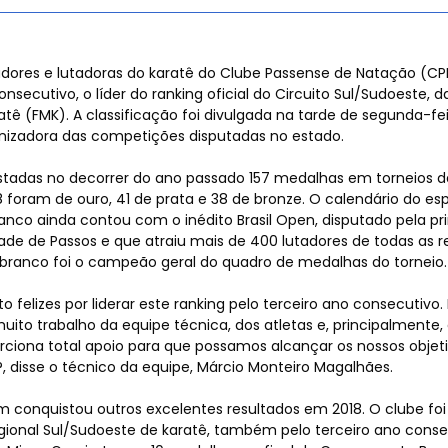
tes
adores e lutadoras do karatê do Clube Passense de Natação (CPN
onsecutivo, o líder do ranking oficial do Circuito Sul/Sudoeste, 
atê (FMK). A classificação foi divulgada na tarde de segunda-feir
nizadora das competições disputadas no estado.
 de
tadas no decorrer do ano passado 157 medalhas em torneios d
 foram de ouro, 41 de prata e 38 de bronze. O calendário do es
anco ainda contou com o inédito Brasil Open, disputado pela pr
dade de Passos e que atraiu mais de 400 lutadores de todas as r
branco foi o campeão geral do quadro de medalhas do torneio.
os
 felizes por liderar este ranking pelo terceiro ano consecutivo. 
uito trabalho da equipe técnica, dos atletas e, principalmente, 
rciona total apoio para que possamos alcançar os nossos objet
?, disse o técnico da equipe, Márcio Monteiro Magalhães.
conquistou outros excelentes resultados em 2018. O clube foi o
egional Sul/Sudoeste de karatê, também pelo terceiro ano conse