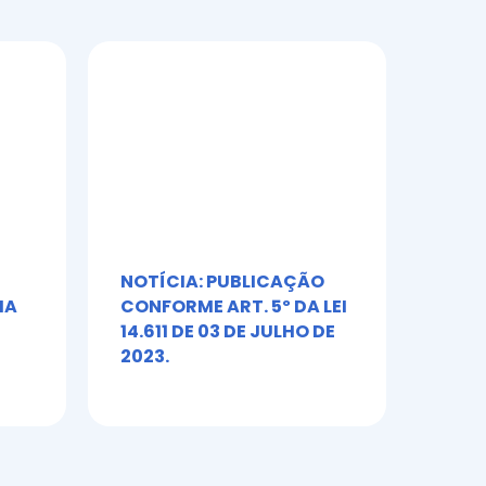
NOTÍCIA: PUBLICAÇÃO
Álb
IA
CONFORME ART. 5º DA LEI
Toni
14.611 DE 03 DE JULHO DE
2023.