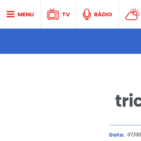
Aconte
MENU
TV
RÁDIO
no CP
tr
Ativida
Data:
07/01