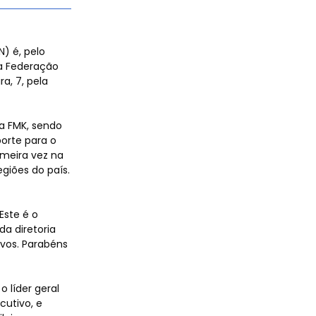
) é, pelo
da Federação
a, 7, pela
a FMK, sendo
porte para o
imeira vez na
egiões do país.
Este é o
da diretoria
ivos. Parabéns
 líder geral
cutivo, e