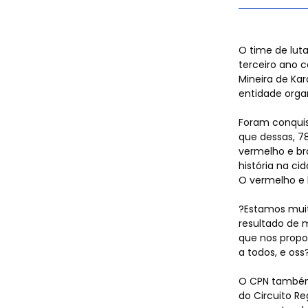
e Espor
O time de lut
terceiro ano c
Mineira de Kar
entidade orga
Agenda
Foram conquis
que dessas, 78
vermelho e br
história na ci
O vermelho e 
Event
?Estamos muito
resultado de m
que nos propo
a todos, e oss
O CPN também 
do Circuito R