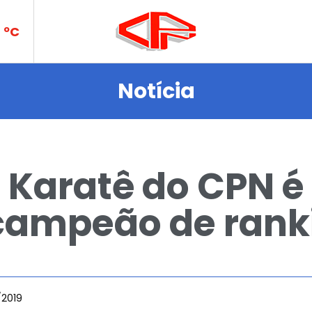
ce
ºC
Notícia
N
Karatê do CPN é
icampeão de rank
des
/2019