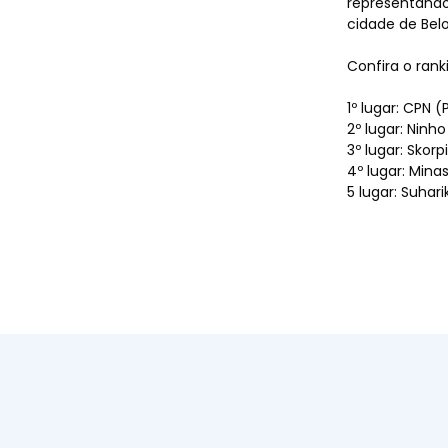
representando 
Dúvid
cidade de Belo
Confira o rank
1º lugar: CPN 
2º lugar: Ninh
3º lugar: Skor
Conta
4º lugar: Mina
5 lugar: Suhar
HORÁRIOS