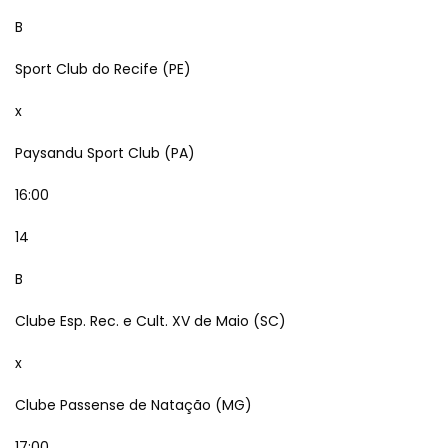
B
Sport Club do Recife (PE)
x
Paysandu Sport Club (PA)
16:00
14
B
Clube Esp. Rec. e Cult. XV de Maio (SC)
x
Clube Passense de Natação (MG)
17:00