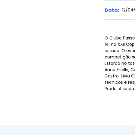
Data:
12/04
Agenda
O Clube Passe
14, na XXII C
estado. O even
competição se
Evento
Estarão no ta
Anna Emilly, C
Castro, Lívia 
técnicos e res
Prado. A saída
Dúvid