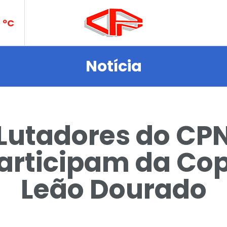
 no
ºC
Notícia
Lutadores do CP
es e
articipam da Co
Leão Dourado
es