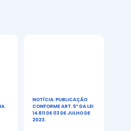
NOTÍCIA: PUBLICAÇÃO
Álb
IA
CONFORME ART. 5º DA LEI
Toni
14.611 DE 03 DE JULHO DE
2023.