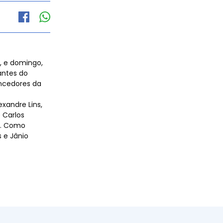
, e domingo,
antes do
encedores da
xandre Lins,
é Carlos
or. Como
 e Jânio