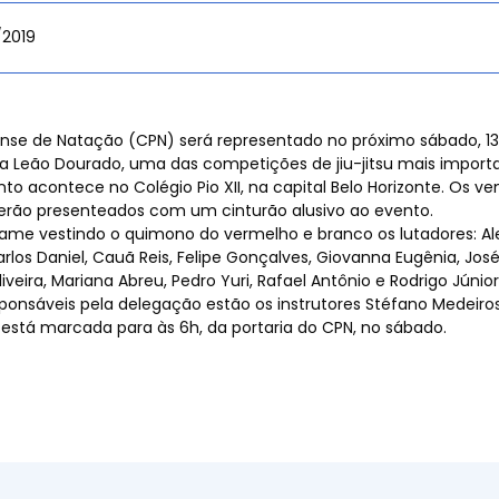
/2019
 de
nse de Natação (CPN) será representado no próximo sábado, 13
opa Leão Dourado, uma das competições de jiu-jitsu mais import
to acontece no Colégio Pio XII, na capital Belo Horizonte. Os v
rão presenteados com um cinturão alusivo ao evento.
s
tame vestindo o quimono do vermelho e branco os lutadores: Ale
arlos Daniel, Cauã Reis, Felipe Gonçalves, Giovanna Eugênia, Jos
Oliveira, Mariana Abreu, Pedro Yuri, Rafael Antônio e Rodrigo Júni
ponsáveis pela delegação estão os instrutores Stéfano Medeiros
 está marcada para às 6h, da portaria do CPN, no sábado.
as