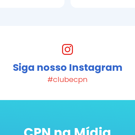
Siga nosso Instagram
#clubecpn
CPN na Mídia