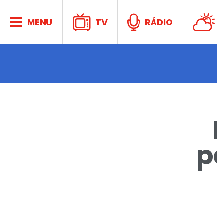
Acontece
MENU
TV
RÁDIO
CPN
Atividad
p
Esport