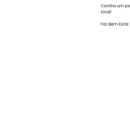
e Espo
Confira um po
total!
Faz Bem Estar 
Agenda