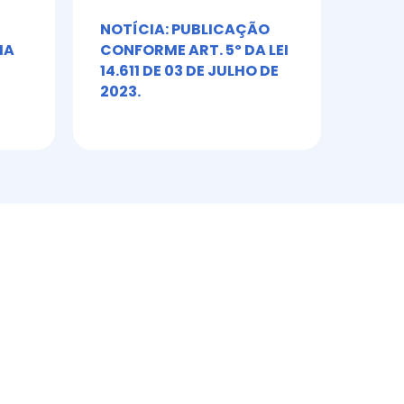
NOTÍCIA: PUBLICAÇÃO
Álb
IA
CONFORME ART. 5º DA LEI
Toni
14.611 DE 03 DE JULHO DE
2023.