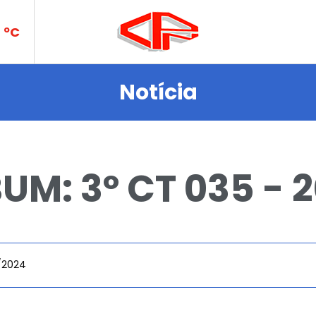
ºC
PN
Notícia
UM: 3º CT 035 - 
ades
/2024