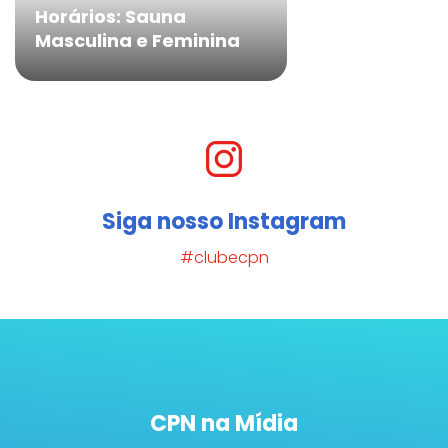
Horários: Sauna
Masculina e Feminina
Siga nosso Instagram
#clubecpn
CPN na Mídia